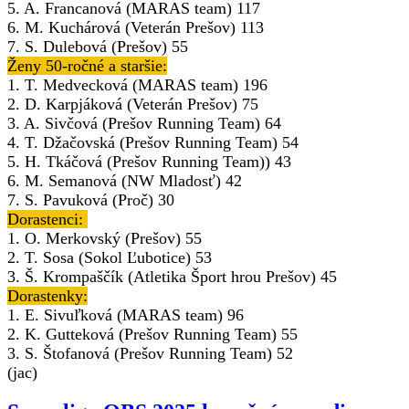
5. A. Francanová (MARAS team) 117
6. M. Kuchárová (Veterán Prešov) 113
7. S. Dulebová (Prešov) 55
Ženy 50-ročné a staršie:
1. T. Medvecková (MARAS team) 196
2. D. Karpjáková (Veterán Prešov) 75
3. A. Sivčová (Prešov Running Team) 64
4. T. Džačovská (Prešov Running Team) 54
5. H. Tkáčová (Prešov Running Team)) 43
6. M. Semanová (NW Mladosť) 42
7. S. Pavuková (Proč) 30
Dorastenci:
1. O. Merkovský (Prešov) 55
2. T. Sosa (Sokol Ľubotice) 53
3. Š. Krompaščík (Atletika Šport hrou Prešov) 45
Dorastenky:
1. E. Sivuľková (MARAS team) 96
2. K. Gutteková (Prešov Running Team) 55
3. S. Štofanová (Prešov Running Team) 52
(jac)