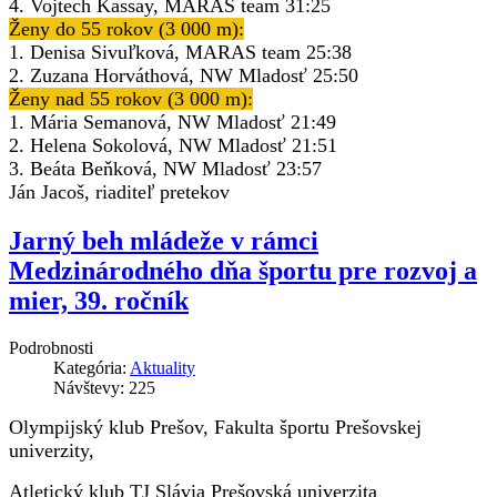
4. Vojtech Kassay, MARAS team 31:25
Ženy do 55 rokov (3 000 m):
1. Denisa Sivuľková, MARAS team 25:38
2. Zuzana Horváthová, NW Mladosť 25:50
Ženy nad 55 rokov (3 000 m):
1. Mária Semanová, NW Mladosť 21:49
2. Helena Sokolová, NW Mladosť 21:51
3. Beáta Beňková, NW Mladosť 23:57
Ján Jacoš, riaditeľ pretekov
Jarný beh mládeže v rámci
Medzinárodného dňa športu pre rozvoj a
mier, 39. ročník
Podrobnosti
Kategória:
Aktuality
Návštevy: 225
Olympijský klub Prešov, Fakulta športu Prešovskej
univerzity,
Atletický klub TJ Slávia Prešovská univerzita