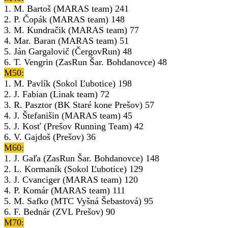
1. M. Bartoš (MARAS team) 241
2. P. Čopák (MARAS team) 148
3. M. Kundračik (MARAS team) 77
4. Mar. Baran (MARAS team) 51
5. Ján Gargalovič (ČergovRun) 48
6. T. Vengrin (ZasRun Šar. Bohdanovce) 48
M50:
1. M. Pavlík (Sokol Ľubotice) 198
2. J. Fabian (Linak team) 72
3. R. Pasztor (BK Staré kone Prešov) 57
4. J. Štefanišin (MARAS team) 45
5. J. Kosť (Prešov Running Team) 42
6. V. Gajdoš (Prešov) 36
M60:
1. J. Gaľa (ZasRun Šar. Bohdanovce) 148
2. L. Kormaník (Sokol Ľubotice) 129
3. J. Cvanciger (MARAS team) 120
4. P. Komár (MARAS team) 111
5. M. Safko (MTC Vyšná Šebastová) 95
6. F. Bednár (ZVL Prešov) 90
M70: