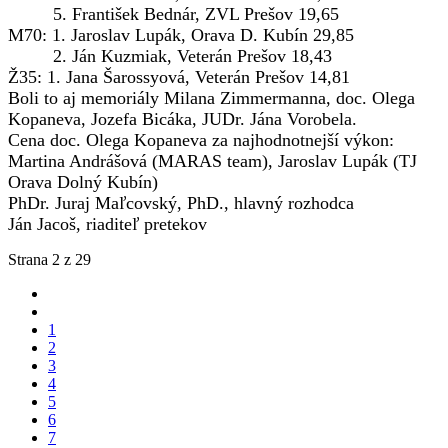
5. František Bednár, ZVL Prešov 19,65
M70: 1. Jaroslav Lupák, Orava D. Kubín 29,85
2. Ján Kuzmiak, Veterán Prešov 18,43
Ž35: 1. Jana Šarossyová, Veterán Prešov 14,81
Boli to aj memoriály Milana Zimmermanna, doc. Olega
Kopaneva, Jozefa Bicáka, JUDr. Jána Vorobela.
Cena doc. Olega Kopaneva za najhodnotnejší výkon:
Martina Andrášová (MARAS team), Jaroslav Lupák (TJ
Orava Dolný Kubín)
PhDr. Juraj Maľcovský, PhD., hlavný rozhodca
Ján Jacoš, riaditeľ pretekov
Strana 2 z 29
1
2
3
4
5
6
7