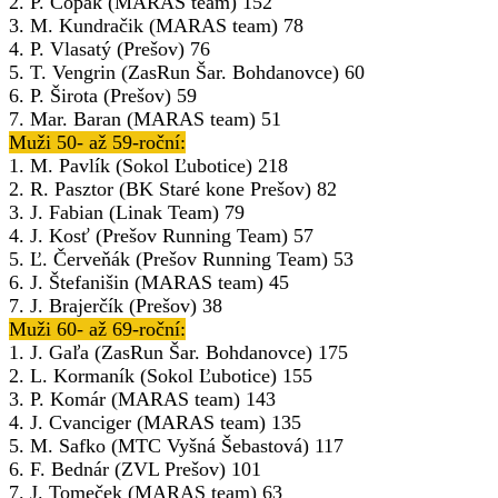
2. P. Čopák (MARAS team) 152
3. M. Kundračik (MARAS team) 78
4. P. Vlasatý (Prešov) 76
5. T. Vengrin (ZasRun Šar. Bohdanovce) 60
6. P. Širota (Prešov) 59
7. Mar. Baran (MARAS team) 51
Muži 50- až 59-roční:
1. M. Pavlík (Sokol Ľubotice) 218
2. R. Pasztor (BK Staré kone Prešov) 82
3. J. Fabian (Linak Team) 79
4. J. Kosť (Prešov Running Team) 57
5. Ľ. Červeňák (Prešov Running Team) 53
6. J. Štefanišin (MARAS team) 45
7. J. Brajerčík (Prešov) 38
Muži 60- až 69-roční:
1. J. Gaľa (ZasRun Šar. Bohdanovce) 175
2. L. Kormaník (Sokol Ľubotice) 155
3. P. Komár (MARAS team) 143
4. J. Cvanciger (MARAS team) 135
5. M. Safko (MTC Vyšná Šebastová) 117
6. F. Bednár (ZVL Prešov) 101
7. J. Tomeček (MARAS team) 63