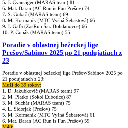
5. J. Cvanciger (MARAS team) 81
6. Mat. Baran (AC Run is Fun Prešov) 74
7. S. Gubač (MARAS team) 69
8. M. Kormaník (MTC Vyšná Šebastová) 66
9. J. Gaľa (ZasRun Šar. Bohdanovce) 66
10. P. Čopák (MARAS team) 55
Poradie v oblastnej bežeckej lige
Prešov/Sabinov 2025 po 21 podujatiach z
23
Poradie v oblastnej bežeckej lige Prešov/Sabinov 2025 po
21 podujatiach z 23:
Muži do 39 rokov:
1. D. Jakubkovič (MARAS team) 97
2. M. Platko (Sokol Ľubotice) 87
3. M. Suchár (MARAS team) 75
4. L. Sidorjak (Prešov) 75
5. M. Kormaník (MTC Vyšná Šebastová) 61
6. Mat. Baran (AC Run is Fun Prešov) 59
M40: