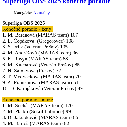
Superliga OBS 2025 konečné poradie
Kategória:
Aktuality
Superliga OBS 2025
Konečné poradie - ženy:
1. M. Baranová (MARAS team) 167
2. L. Čopáková (Gregorovce) 108
3. S. Fritz (Veterán Prešov) 105
4. M. Andrášová (MARAS team) 96
5. K. Rusyn (MARAS team) 88
6. M. Kuchárová (Veterán Prešov) 85
7. N. Salokyová (Prešov) 72
8. T. Medvecková (MARAS team) 70
9. A. Francanová (MARAS team) 51
10. D. Karpjáková (Veterán Prešov) 49
Konečné poradie - muži:
1. M. Suchár (MARAS team) 120
2. M. Platko (Sokol Ľubotice) 99
3. D. Jakubkovič (MARAS team) 85
4. M. Bartoš (MARAS team) 82