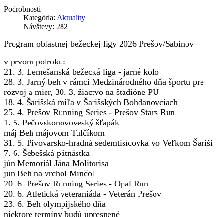
Podrobnosti
Kategória:
Aktuality
Návštevy: 282
Program oblastnej bežeckej ligy 2026 Prešov/Sabinov
v prvom polroku:
21. 3. Lemešanská bežecká liga - jarné kolo
28. 3. Jarný beh v rámci Medzinárodného dňa športu pre
rozvoj a mier, 30. 3. žiactvo na štadióne PU
18. 4.
Šarišská míľa v Šarišských Bohdanovciach
25. 4. Prešov Running Series - Prešov Stars Run
1. 5. Pečovskonovoveský šľapák
máj Beh májovom Tulčíkom
31. 5. Pivovarsko-hradná sedemtisícovka vo Veľkom Šariši
7. 6. Šebešská pätnástka
jún Memoriál Jána Molitorisa
jun Beh na vrchol Minčol
20. 6. Prešov Running Series - Opal Run
20. 6. Atletická veteraniáda - Veterán Prešov
23. 6. Beh olympijského dňa
niektoré termíny budú upresnené