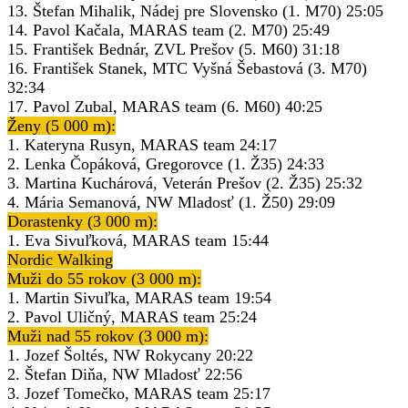
13. Štefan Mihalik, Nádej pre Slovensko (1. M70) 25:05
14. Pavol Kačala, MARAS team (2. M70) 25:49
15. František Bednár, ZVL Prešov (5. M60) 31:18
16. František Stanek, MTC Vyšná Šebastová (3. M70)
32:34
17. Pavol Zubal, MARAS team (6. M60) 40:25
Ženy (5 000 m):
1. Kateryna Rusyn, MARAS team 24:17
2. Lenka Čopáková, Gregorovce (1. Ž35) 24:33
3. Martina Kuchárová, Veterán Prešov (2. Ž35) 25:32
4. Mária Semanová, NW Mladosť (1. Ž50) 29:09
Dorastenky (3 000 m):
1. Eva Sivuľková, MARAS team 15:44
Nordic Walking
Muži do 55 rokov (3 000 m):
1. Martin Sivuľka, MARAS team 19:54
2. Pavol Uličný, MARAS team 25:24
Muži nad 55 rokov (3 000 m):
1. Jozef Šoltés, NW Rokycany 20:22
2. Štefan Diňa, NW Mladosť 22:56
3. Jozef Tomečko, MARAS team 25:17