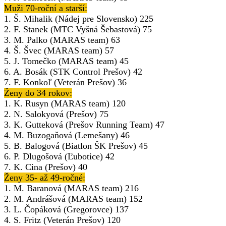
Muži 70-roční a starší:
1. Š. Mihalik (Nádej pre Slovensko) 225
2. F. Stanek (MTC Vyšná Šebastová) 75
3. M. Palko (MARAS team) 63
4. Š. Švec (MARAS team) 57
5. J. Tomečko (MARAS team) 45
6. A. Bosák (STK Control Prešov) 42
7. F. Konkoľ (Veterán Prešov) 36
Ženy do 34 rokov:
1. K. Rusyn (MARAS team) 120
2. N. Salokyová (Prešov) 75
3. K. Gutteková (Prešov Running Team) 47
4. M. Buzogaňová (Lemešany) 46
5. B. Balogová (Biatlon ŠK Prešov) 45
6. P. Dlugošová (Ľubotice) 42
7. K. Cina (Prešov) 40
Ženy 35- až 49-ročné:
1. M. Baranová (MARAS team) 216
2. M. Andrášová (MARAS team) 152
3. L. Čopáková (Gregorovce) 137
4. S. Fritz (Veterán Prešov) 120