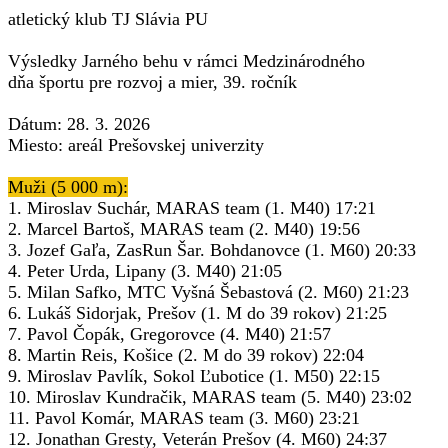
atletický klub TJ Slávia PU
Výsledky Jarného behu v rámci Medzinárodného
dňa športu pre rozvoj a mier, 39. ročník
Dátum: 28. 3. 2026
Miesto: areál Prešovskej univerzity
Muži (5 000 m):
1. Miroslav Suchár, MARAS team (1. M40) 17:21
2. Marcel Bartoš, MARAS team (2. M40) 19:56
3. Jozef Gaľa, ZasRun Šar. Bohdanovce (1. M60) 20:33
4. Peter Urda, Lipany (3. M40) 21:05
5. Milan Safko, MTC Vyšná Šebastová (2. M60) 21:23
6. Lukáš Sidorjak, Prešov (1. M do 39 rokov) 21:25
7. Pavol Čopák, Gregorovce (4. M40) 21:57
8. Martin Reis, Košice (2. M do 39 rokov) 22:04
9. Miroslav Pavlík, Sokol Ľubotice (1. M50) 22:15
10. Miroslav Kundračik, MARAS team (5. M40) 23:02
11. Pavol Komár, MARAS team (3. M60) 23:21
12. Jonathan Gresty, Veterán Prešov (4. M60) 24:37