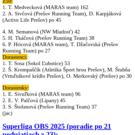
Ž50:
1. T. Medvecková (MARAS team) 162
2. A. Sivčová (Prešov Running Team), D. Karpjáková
(Active Life Prešov) po 45
4. M. Semanová (NW Mladosť) 42
5. H. Tkáčová (Prešov Running Team) 38
6. P. Hricová (MARAS team), T. Džačovská (Prešov
Running Team) po 27
Dorastenci:
1. T. Sosa (Sokol Ľubotice) 53
2. Š. Krompaščík (Atletika Šport hrou Prešov), M. Štubňa
(Vrtuľníkové krídlo Prešov), O. Merkovský (Prešov) po 30
Dorastenky:
1. E. Sivuľková (MARAS team) 96
2. E. V. Palčová (Lipany) 45
3. S. Štofanová (Prešov Running Team) 37
(jac)
Superliga OBS 2025 (poradie po 21
podujatiach z 23):