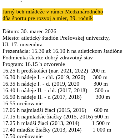
Jarný beh mládeže v rámci Medzinárodného
dňa športu pre rozvoj a mier, 39. ročník
Dátum: 30. marec 2026
Miesto: atletický štadión Prešovskej univerzity,
Ul. 17. novembra
Prezentácia: 15.30 až 16.10 h na atletickom štadióne
Podmienka štartu: dobrý zdravotný stav
Program: 16.15 h otvorenie
16.25 h predškoláci (nar. 2021, 2022) 200 m
16.30 h nádeje I. - chl. (2019, 2020) 300 m
16.35 h nádeje I. - d. (2019, 2020 300 m
16.40 h nádeje II. - chl. (2017, 2018) 500 m
16.50 h nádeje II. - d (2017, 2018) 300 m
16.55 oceňovanie
17.05 h najmladší žiaci (2015, 2016) 600 m
17.15 h najmladšie žiačky (2015, 2016) 600 m
17.25 h mladší žiaci (2013, 2014) 1 500 m
17.40 mladšie žiačky (2013, 2014) 1 000 m
17.50 oceňovanie