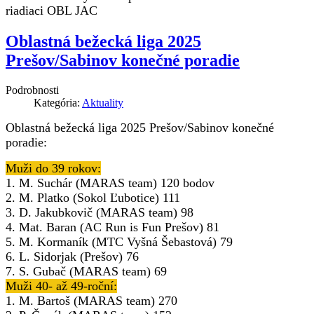
riadiaci OBL JAC
Oblastná bežecká liga 2025
Prešov/Sabinov konečné poradie
Podrobnosti
Kategória:
Aktuality
Oblastná bežecká liga 2025 Prešov/Sabinov
konečné
poradie:
Muži do 39 rokov:
1. M. Suchár (MARAS team) 120 bodov
2. M. Platko (Sokol Ľubotice) 111
3. D. Jakubkovič (MARAS team) 98
4. Mat. Baran (AC Run is Fun Prešov) 81
5. M. Kormaník (MTC Vyšná Šebastová) 79
6. L. Sidorjak (Prešov) 76
7. S. Gubač (MARAS team) 69
Muži 40- až 49-roční:
1. M. Bartoš (MARAS team) 270